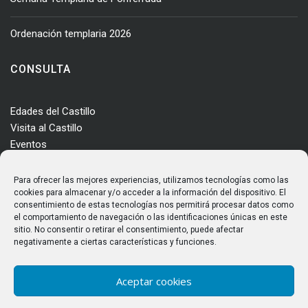
Ordenación templaria 2026
CONSULTA
Edades del Castillo
Visita al Castillo
Eventos
Actualidad
Enclave
Para ofrecer las mejores experiencias, utilizamos tecnologías como las
Más información
cookies para almacenar y/o acceder a la información del dispositivo. El
consentimiento de estas tecnologías nos permitirá procesar datos como
Consultas
el comportamiento de navegación o las identificaciones únicas en este
Horarios y tarifas
sitio. No consentir o retirar el consentimiento, puede afectar
negativamente a ciertas características y funciones.
Aceptar cookies