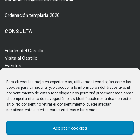
Ordenación templaria 2026
CONSULTA
Edades del Castillo
Visita al Castillo
Eventos
Actualidad
Enclave
Para ofrecer las mejores experiencias, utilizamos tecnologías como las
Más información
cookies para almacenar y/o acceder a la información del dispositivo. El
consentimiento de estas tecnologías nos permitirá procesar datos como
Consultas
el comportamiento de navegación o las identificaciones únicas en este
Horarios y tarifas
sitio. No consentir o retirar el consentimiento, puede afectar
negativamente a ciertas características y funciones.
Aceptar cookies