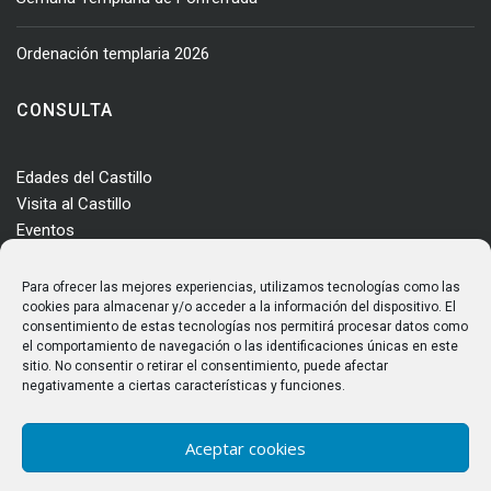
Ordenación templaria 2026
CONSULTA
Edades del Castillo
Visita al Castillo
Eventos
Actualidad
Enclave
Para ofrecer las mejores experiencias, utilizamos tecnologías como las
Más información
cookies para almacenar y/o acceder a la información del dispositivo. El
consentimiento de estas tecnologías nos permitirá procesar datos como
Consultas
el comportamiento de navegación o las identificaciones únicas en este
Horarios y tarifas
sitio. No consentir o retirar el consentimiento, puede afectar
negativamente a ciertas características y funciones.
Aceptar cookies