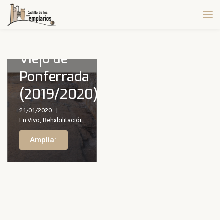
y puesta
en uso del
Castillo
Viejo de
Ponferrada
(2019/2020)
21/01/2020
En Vivo
,
Rehabilitación
Ampliar