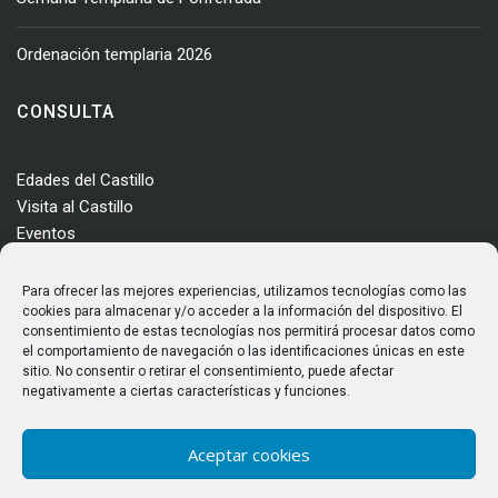
Ordenación templaria 2026
CONSULTA
Edades del Castillo
Visita al Castillo
Eventos
Actualidad
Enclave
Para ofrecer las mejores experiencias, utilizamos tecnologías como las
Más información
cookies para almacenar y/o acceder a la información del dispositivo. El
consentimiento de estas tecnologías nos permitirá procesar datos como
Consultas
el comportamiento de navegación o las identificaciones únicas en este
Horarios y tarifas
sitio. No consentir o retirar el consentimiento, puede afectar
negativamente a ciertas características y funciones.
Aceptar cookies