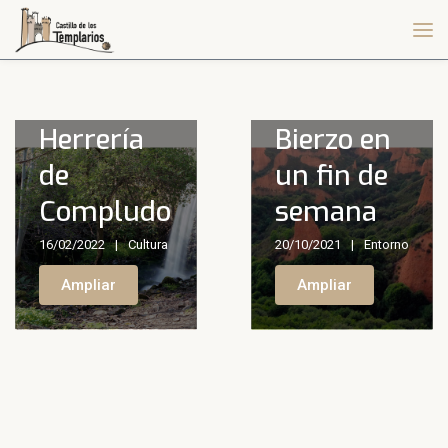
Qué ver
La
en el
Herrería
Bierzo en
de
un fin de
Compludo
semana
16/02/2022
Cultura
20/10/2021
Entorno
Ampliar
Ampliar