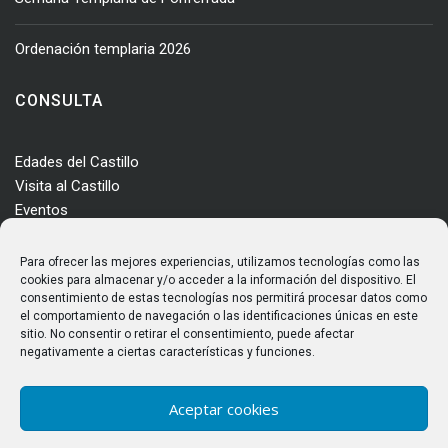
Ordenación templaria 2026
CONSULTA
Edades del Castillo
Visita al Castillo
Eventos
Actualidad
Enclave
Para ofrecer las mejores experiencias, utilizamos tecnologías como las
Más información
cookies para almacenar y/o acceder a la información del dispositivo. El
consentimiento de estas tecnologías nos permitirá procesar datos como
Consultas
el comportamiento de navegación o las identificaciones únicas en este
Horarios y tarifas
sitio. No consentir o retirar el consentimiento, puede afectar
negativamente a ciertas características y funciones.
Aceptar cookies