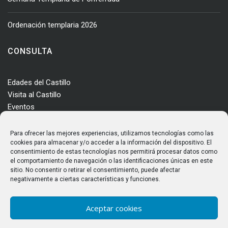
Ordenación templaria 2026
CONSULTA
Edades del Castillo
Visita al Castillo
Eventos
Actualidad
Enclave
Para ofrecer las mejores experiencias, utilizamos tecnologías como las
Más información
cookies para almacenar y/o acceder a la información del dispositivo. El
consentimiento de estas tecnologías nos permitirá procesar datos como
Consultas
el comportamiento de navegación o las identificaciones únicas en este
Horarios y tarifas
sitio. No consentir o retirar el consentimiento, puede afectar
negativamente a ciertas características y funciones.
Aceptar cookies