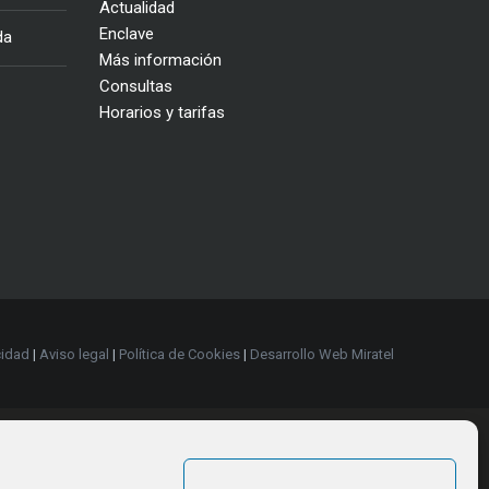
Actualidad
Enclave
da
Más información
Consultas
Horarios y tarifas
cidad
|
Aviso legal
|
Política de Cookies
|
Desarrollo Web Miratel