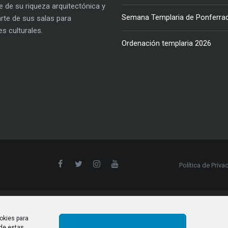
e de su riqueza arquitectónica y
Semana Templaria de Ponferra
parte de sus salas para
es culturales.
Ordenación templaria 2026
Política de Priva
okies para
 de estas