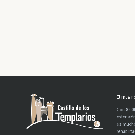
El más n
Con 8.00
extensión
es mucho
rehabilit