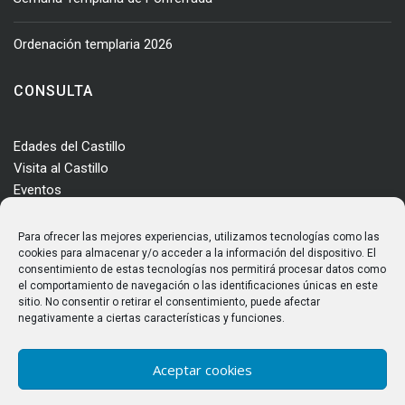
Ordenación templaria 2026
CONSULTA
Edades del Castillo
Visita al Castillo
Eventos
Actualidad
Enclave
Para ofrecer las mejores experiencias, utilizamos tecnologías como las
Más información
cookies para almacenar y/o acceder a la información del dispositivo. El
consentimiento de estas tecnologías nos permitirá procesar datos como
Consultas
el comportamiento de navegación o las identificaciones únicas en este
Horarios y tarifas
sitio. No consentir o retirar el consentimiento, puede afectar
negativamente a ciertas características y funciones.
Aceptar cookies