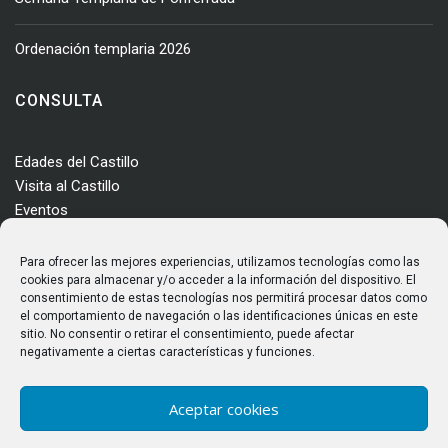
Ordenación templaria 2026
CONSULTA
Edades del Castillo
Visita al Castillo
Eventos
Actualidad
Enclave
Para ofrecer las mejores experiencias, utilizamos tecnologías como las
Más información
cookies para almacenar y/o acceder a la información del dispositivo. El
consentimiento de estas tecnologías nos permitirá procesar datos como
Consultas
el comportamiento de navegación o las identificaciones únicas en este
Horarios y tarifas
sitio. No consentir o retirar el consentimiento, puede afectar
negativamente a ciertas características y funciones.
Aceptar cookies