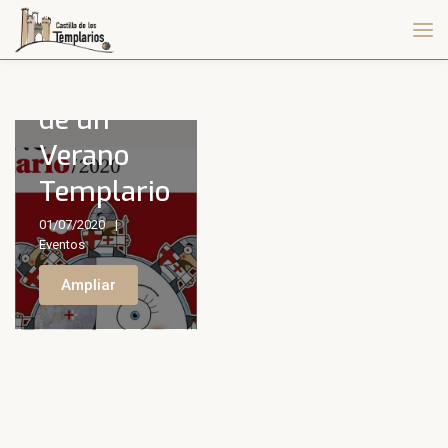
Disfruta
de un
Verano
Templario
01/07/2020
Eventos
Ampliar