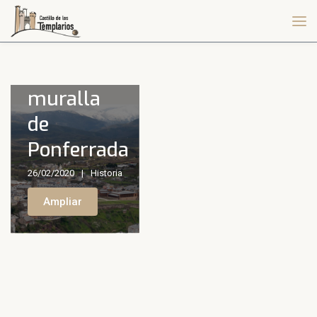
Antigua
muralla
de
Ponferrada
26/02/2020
Historia
Ampliar