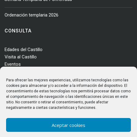
Ordenación templaria 2026
CONSULTA
Edades del Castillo
Visita al Castillo
Eventos
Actualidad
Enclave
Para ofrecer las mejores experiencias, utilizamos tecnologías como las
Más información
cookies para almacenar y/o acceder a la información del dispositivo. El
consentimiento de estas tecnologías nos permitirá procesar datos como
Consultas
el comportamiento de navegación o las identificaciones únicas en este
Horarios y tarifas
sitio. No consentir o retirar el consentimiento, puede afectar
negativamente a ciertas características y funciones.
Aceptar cookies