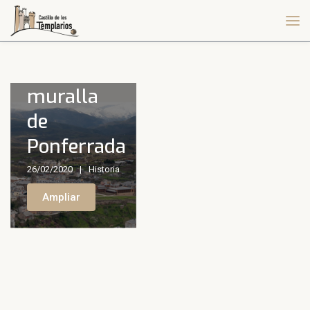
Antigua
muralla
de
Ponferrada
26/02/2020
Historia
Ampliar