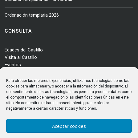
Ordenación templaria 2026
CONSULTA
Edades del Castillo
Visita al Castillo
Eventos
Actualidad
Enclave
Para ofrecer las mejores experiencias, utilizamos tecnologías como las
Más información
cookies para almacenar y/o acceder a la información del dispositivo. El
consentimiento de estas tecnologías nos permitirá procesar datos como
Consultas
el comportamiento de navegación o las identificaciones únicas en este
Horarios y tarifas
sitio. No consentir o retirar el consentimiento, puede afectar
negativamente a ciertas características y funciones.
Aceptar cookies