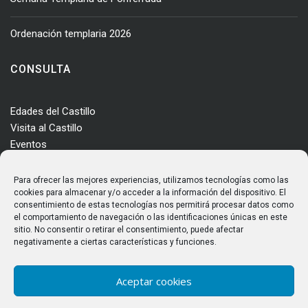
Ordenación templaria 2026
CONSULTA
Edades del Castillo
Visita al Castillo
Eventos
Actualidad
Enclave
Para ofrecer las mejores experiencias, utilizamos tecnologías como las
Más información
cookies para almacenar y/o acceder a la información del dispositivo. El
consentimiento de estas tecnologías nos permitirá procesar datos como
Consultas
el comportamiento de navegación o las identificaciones únicas en este
Horarios y tarifas
sitio. No consentir o retirar el consentimiento, puede afectar
negativamente a ciertas características y funciones.
Aceptar cookies