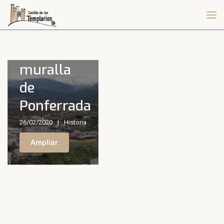
Antigua
muralla
de
Ponferrada
26/02/2020
Historia
Ampliar