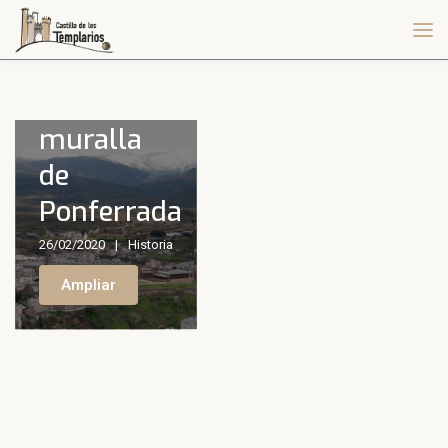
Antigua
muralla
de
Ponferrada
26/02/2020
Historia
Ampliar