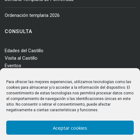
Ordenación templaria 2026
CONSULTA
Edades del Castillo
Visita al Castillo
Eventos
Actualidad
Enclave
Para ofrecer las mejores experiencias, utilizamos tecnologías como las
Más información
cookies para almacenar y/o acceder a la información del dispositivo. El
consentimiento de estas tecnologías nos permitirá procesar datos como
Consultas
el comportamiento de navegación o las identificaciones únicas en este
Horarios y tarifas
sitio. No consentir o retirar el consentimiento, puede afectar
negativamente a ciertas características y funciones.
Aceptar cookies