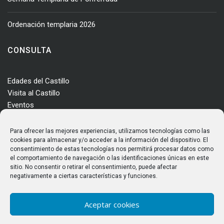
Ordenación templaria 2026
CONSULTA
Edades del Castillo
Visita al Castillo
Eventos
Actualidad
Enclave
Para ofrecer las mejores experiencias, utilizamos tecnologías como las
Más información
cookies para almacenar y/o acceder a la información del dispositivo. El
consentimiento de estas tecnologías nos permitirá procesar datos como
Consultas
el comportamiento de navegación o las identificaciones únicas en este
Horarios y tarifas
sitio. No consentir o retirar el consentimiento, puede afectar
negativamente a ciertas características y funciones.
Aceptar cookies