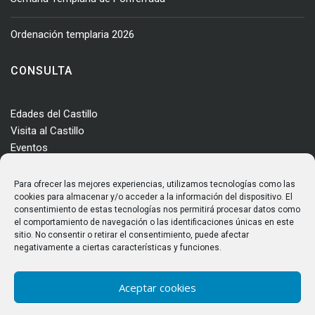
Ordenación templaria 2026
CONSULTA
Edades del Castillo
Visita al Castillo
Eventos
Actualidad
Enclave
Para ofrecer las mejores experiencias, utilizamos tecnologías como las
Más información
cookies para almacenar y/o acceder a la información del dispositivo. El
consentimiento de estas tecnologías nos permitirá procesar datos como
Consultas
el comportamiento de navegación o las identificaciones únicas en este
Horarios y tarifas
sitio. No consentir o retirar el consentimiento, puede afectar
negativamente a ciertas características y funciones.
Aceptar cookies