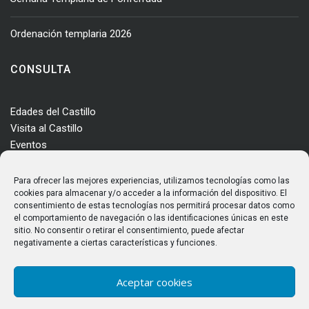
Ordenación templaria 2026
CONSULTA
Edades del Castillo
Visita al Castillo
Eventos
Actualidad
Enclave
Para ofrecer las mejores experiencias, utilizamos tecnologías como las
Más información
cookies para almacenar y/o acceder a la información del dispositivo. El
consentimiento de estas tecnologías nos permitirá procesar datos como
Consultas
el comportamiento de navegación o las identificaciones únicas en este
Horarios y tarifas
sitio. No consentir o retirar el consentimiento, puede afectar
negativamente a ciertas características y funciones.
Aceptar cookies