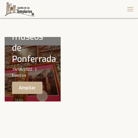
Nuevas
exposiciones
en los
museos
de
Ponferrada
19/08/2022
Eventos
Ampliar