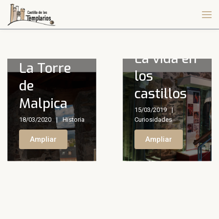
La vida en
La Torre
los
de
castillos
Malpica
15/03/2019
18/03/2020
Historia
Curiosidades
Ampliar
Ampliar