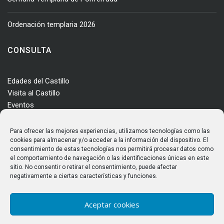
Ordenación templaria 2026
CONSULTA
Edades del Castillo
Visita al Castillo
Eventos
Actualidad
Enclave
Para ofrecer las mejores experiencias, utilizamos tecnologías como las
Más información
cookies para almacenar y/o acceder a la información del dispositivo. El
consentimiento de estas tecnologías nos permitirá procesar datos como
Consultas
el comportamiento de navegación o las identificaciones únicas en este
Horarios y tarifas
sitio. No consentir o retirar el consentimiento, puede afectar
negativamente a ciertas características y funciones.
Aceptar cookies