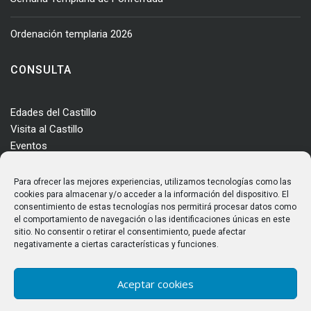
Ordenación templaria 2026
CONSULTA
Edades del Castillo
Visita al Castillo
Eventos
Actualidad
Enclave
Para ofrecer las mejores experiencias, utilizamos tecnologías como las
Más información
cookies para almacenar y/o acceder a la información del dispositivo. El
consentimiento de estas tecnologías nos permitirá procesar datos como
Consultas
el comportamiento de navegación o las identificaciones únicas en este
Horarios y tarifas
sitio. No consentir o retirar el consentimiento, puede afectar
negativamente a ciertas características y funciones.
Aceptar cookies