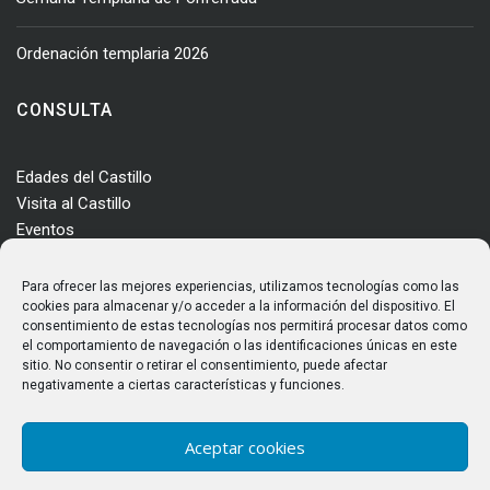
Ordenación templaria 2026
CONSULTA
Edades del Castillo
Visita al Castillo
Eventos
Actualidad
Enclave
Para ofrecer las mejores experiencias, utilizamos tecnologías como las
Más información
cookies para almacenar y/o acceder a la información del dispositivo. El
consentimiento de estas tecnologías nos permitirá procesar datos como
Consultas
el comportamiento de navegación o las identificaciones únicas en este
Horarios y tarifas
sitio. No consentir o retirar el consentimiento, puede afectar
negativamente a ciertas características y funciones.
Aceptar cookies