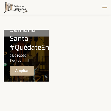
Esta
Semana
Santa
#QuédateEnCasa
08/04/2020
Eventos
Ampliar