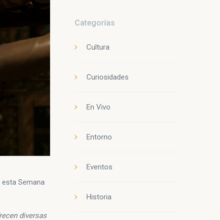
Categorías
Cultura
Curiosidades
En Vivo
Entorno
Eventos
te esta Semana
Historia
frecen diversas