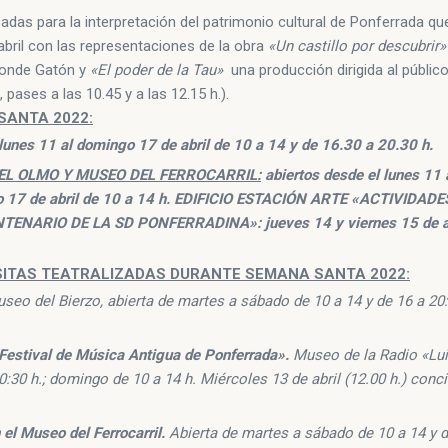
izadas para la interpretación del patrimonio cultural de Ponferrada q
abril con las representaciones de la obra
«Un castillo por descubrir»
 Conde Gatón y
«El poder de la Tau»
una producción dirigida al público 
 pases a las 10.45 y a las 12.15 h.).
SANTA 2022:
 lunes 11 al domingo 17 de abril de 10 a 14 y de 16.30 a 20.30 h.
DEL OLMO Y MUSEO DEL FERROCARRIL:
abiertos desde el lunes 11 
ngo 17 de abril de 10 a 14 h. EDIFICIO ESTACIÓN ARTE «ACTIVIDA
NARIO DE LA SD PONFERRADINA»: jueves 14 y viernes 15 de ab
SITAS TEATRALIZADAS DURANTE SEMANA SANTA 2022:
seo del Bierzo, abierta de martes a sábado de 10 a 14 y de 16 a 20
 Festival de Música Antigua de Ponferrada».
Museo de la Radio «Lui
20:30 h.; domingo de 10 a 14 h. Miércoles 13 de abril (12.00 h.) conci
 el Museo del Ferrocarril.
Abierta de martes a sábado de 10 a 14 y d