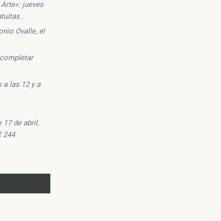
 Arte»: jueves
atuitas.
onio Ovalle, el
a completar
 a las 12 y a
17 de abril,
2 244