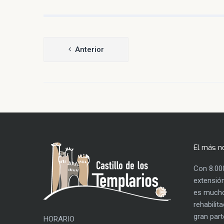
Navegación
Anterior
de
entradas
El más n
Con 8.00
extensión
es mucho
rehabilit
gran part
HORARIO