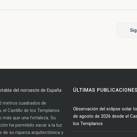
Sig
otable del noroeste de España
ÚLTIMAS PUBLICACIONE
0 metros cuadrados de
Observación del eclipse solar to
, el Castillo de los Templarios
de agosto de 2026 desde el Cast
 más que una fortaleza. Su
los Templarios
ación ha permitido sacar a la luz
e de su riqueza arquitectónica y