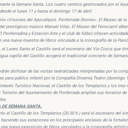
durante la Semana Santa. Los cuatro centros gestionados por el Ay
esde el lunes 11 y hasta el domingo 17 de abril.
ción «Visiones del Apocalipsis. Ponferrada Stories». El Museo de l
el prestigioso músico Manuel Vilas. El Museo del Ferrocarril alber
 Ponferradina y Estación Arte y el club de fútbol ofrecen actividad
bre una nueva muestra de libros vinculada a la iconografía de la Pasi
l Lunes Santo el Castillo será el escenario del Vía Crucis que itin
tigua capilla del Castillo acogerá el tradicional concierto de Seman
drán disfrutar de las visitas teatralizadas interpretadas por la co
das para público infantil por la Compañía Dinamia Teatro (domingo 17
nterés Turístico Nacional, el Castillo de los Templarios y los tre
 y Turismo del Ayuntamiento de Ponferrada amplían sus horarios de 
les.
A DE SEMANA SANTA.
 el Castillo de los Templarios (20.30 h.) será el escenario del sin
ado haciendo sus estaciones en los principales enclaves de la fortalez
rá una nueva exposición de libros vinculados a la iconografía artístic