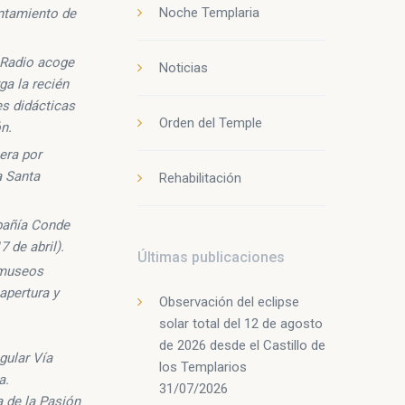
Noche Templaria
untamiento de
a Radio acoge
Noticias
ga la recién
es didácticas
Orden del Temple
ón.
era por
a Santa
Rehabilitación
mpañía Conde
 de abril).
Últimas publicaciones
s museos
apertura y
Observación del eclipse
solar total del 12 de agosto
de 2026 desde el Castillo de
gular Vía
los Templarios
a.
31/07/2026
a de la Pasión