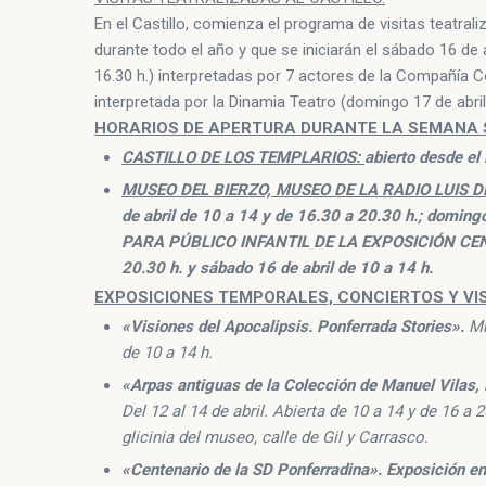
En el Castillo, comienza el programa de visitas teatral
durante todo el año y que se iniciarán el sábado 16 de 
16.30 h.) interpretadas por 7 actores de la Compañía
interpretada por la Dinamia Teatro (domingo 17 de abril,
HORARIOS DE APERTURA DURANTE LA SEMANA 
CASTILLO DE LOS TEMPLARIOS:
abierto desde el
MUSEO DEL BIERZO, MUSEO DE LA RADIO LUIS 
de abril de 10 a 14 y de 16.30 a 20.30 h.; domi
PARA PÚBLICO INFANTIL DE LA EXPOSICIÓN CENTE
20.30 h. y sábado 16 de abril de 10 a 14 h.
EXPOSICIONES TEMPORALES, CONCIERTOS Y VI
«Visiones del Apocalipsis. Ponferrada Stories».
Mu
de 10 a 14 h.
«Arpas antiguas de la Colección de Manuel Vilas,
Del 12 al 14 de abril. Abierta de 10 a 14 y de 16 a 
glicinia del museo, calle de Gil y Carrasco.
«Centenario de la SD Ponferradina». Exposición en