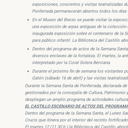
exposiciones, conciertos y visitas teatralizadas 
Ponferrada permanecerán abiertos todos los días d
En el Museo del Bierzo se puede visitar la exposi
una exposición de arpas antiguas de la colección d
inaugurada exposición sobre el centenario de la SD
para público infantil. La Biblioteca del Castillo a
Dentro del programa de actos de la Semana Santa, e
diversos enclaves de la fortaleza. El martes, la an
interpretado por la Coral Solera Berciana.
Durante el próximo fin de semana los visitantes po
Gatón (sábado 16 de abril) y las visitas teatraliza
Durante la Semana Santa de Ponferrada, declarada de I
gestionados por la concejalía de Cultura, Patrimonio
despliegan un amplio programa de actividades cultura
EL CASTILLO ESCENARIO DE ACTOS DEL PROGRAM
Dentro del programa de la Semana Santa, el Lunes Santo
Crucis que itinera por el interior del recinto fortific
El martes 12 (11.30 h.) la Biblioteca del Castillo abri