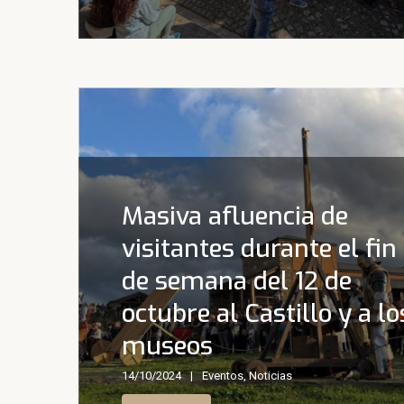
Masiva afluencia de
visitantes durante el fin
de semana del 12 de
octubre al Castillo y a lo
Ordenación Templaria,
museos
jueves 4 de julio de 202
14/10/2024
29/06/2024
Eventos
Eventos
,
,
Noticias
Noticias