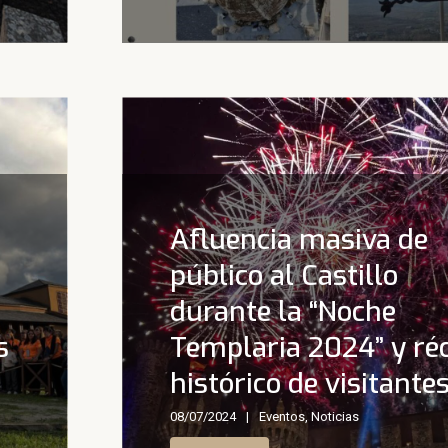
Afluencia masiva de
público al Castillo
durante la “Noche
s
Templaria 2024” y ré
4
histórico de visitante
08/07/2024
Eventos
,
Noticias