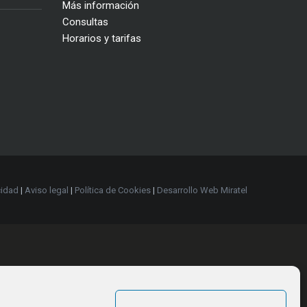
Más información
Consultas
Horarios y tarifas
cidad
|
Aviso legal
|
Política de Cookies
|
Desarrollo Web Miratel