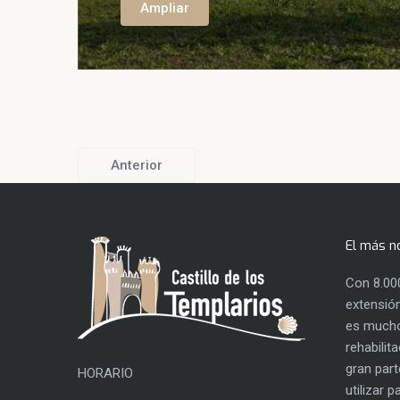
Ampliar
Ampliar
Anterior
El más n
Con 8.00
extensión
es mucho
rehabilit
gran part
HORARIO
utilizar 