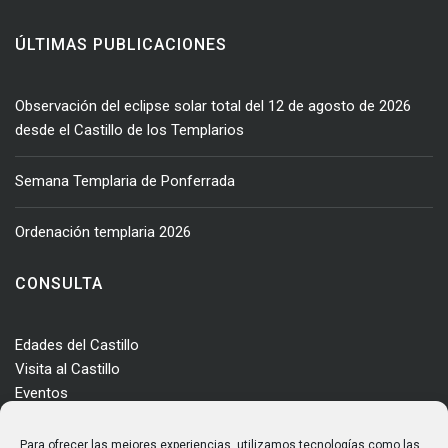
ÚLTIMAS PUBLICACIONES
Observación del eclipse solar total del 12 de agosto de 2026
desde el Castillo de los Templarios
Semana Templaria de Ponferrada
Ordenación templaria 2026
CONSULTA
Edades del Castillo
Visita al Castillo
Eventos
Actualidad
Enclave
Para ofrecer las mejores experiencias, utilizamos tecnologías como las