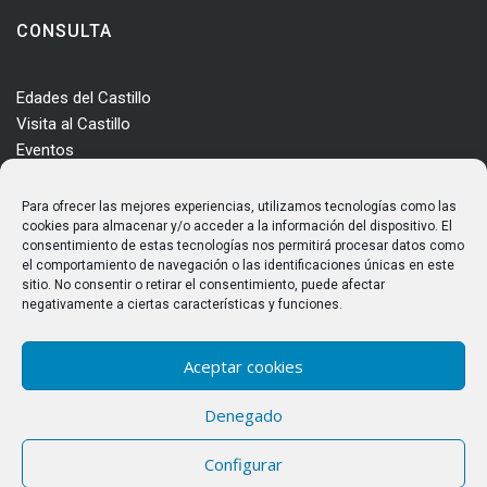
CONSULTA
Edades del Castillo
Visita al Castillo
Eventos
Actualidad
Enclave
Para ofrecer las mejores experiencias, utilizamos tecnologías como las
Más información
cookies para almacenar y/o acceder a la información del dispositivo. El
consentimiento de estas tecnologías nos permitirá procesar datos como
Consultas
el comportamiento de navegación o las identificaciones únicas en este
Horarios y tarifas
sitio. No consentir o retirar el consentimiento, puede afectar
negativamente a ciertas características y funciones.
Aceptar cookies
Denegado
© Castillo de los Templarios. Todos los derechos reservados
Configurar