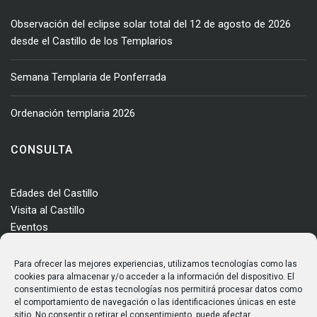
Observación del eclipse solar total del 12 de agosto de 2026
desde el Castillo de los Templarios
Semana Templaria de Ponferrada
Ordenación templaria 2026
CONSULTA
Edades del Castillo
Visita al Castillo
Eventos
Actualidad
Enclave
Para ofrecer las mejores experiencias, utilizamos tecnologías como las
Más información
cookies para almacenar y/o acceder a la información del dispositivo. El
consentimiento de estas tecnologías nos permitirá procesar datos como
Consultas
el comportamiento de navegación o las identificaciones únicas en este
Horarios y tarifas
sitio. No consentir o retirar el consentimiento, puede afectar