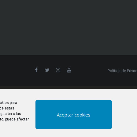
Política de Priva
okies para
 de estas
Aceptar cookies
gación o las
nto, puede afectar