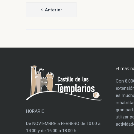
Navegación
Anterior
de
entradas
El más n
Con 8.00
extensión
es mucho
rehabilit
gran part
HORARIO
utilizar 
De NOVIEMBRE a FEBRERO de 10:00 a
actividad
14:00 y de 16:00 a 18:00 h.