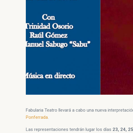
Fabularia Teatro llevará a cabo una nueva interpretació
Ponferrada
.
Las representaciones tendrán lugar los días
23, 24, 2