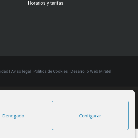
Horarios y tarifas
cidad
|
Aviso legal
|
Política de Cookies
|
Desarrollo Web Miratel
Denegado
Configurar