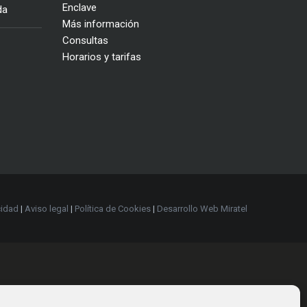
Enclave
da
Más información
Consultas
Horarios y tarifas
cidad
|
Aviso legal
|
Política de Cookies
|
Desarrollo Web Miratel