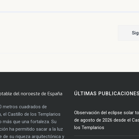
Sig
otable del noroeste de España
ÚLTIMAS PUBLICACIONE
0 metros cuadrados de
Observación del eclipse solar to
, el Castillo de los Templarios
de agosto de 2026 desde el Cast
 más que una fortaleza. Su
los Templarios
ación ha permitido sacar a la luz
e de su riqueza arquitectónica y