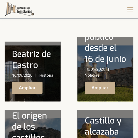
reabrirán
sus
puertas al
público
desde el
Beatriz de
16 de junio
Castro
10/06/2020
16/09/2020
Historia
Noticias
Ampliar
Ampliar
El origen
Castillo y
de los
alcazaba
castillos