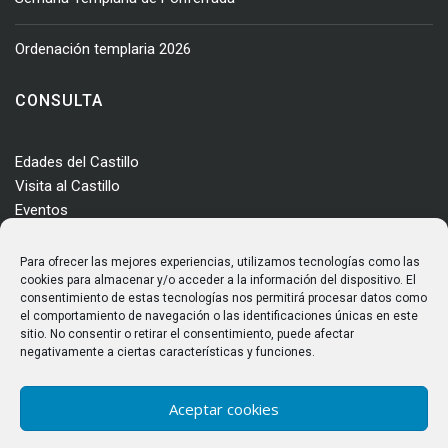
Ordenación templaria 2026
CONSULTA
Edades del Castillo
Visita al Castillo
Eventos
Actualidad
Enclave
Para ofrecer las mejores experiencias, utilizamos tecnologías como las
Más información
cookies para almacenar y/o acceder a la información del dispositivo. El
consentimiento de estas tecnologías nos permitirá procesar datos como
Consultas
el comportamiento de navegación o las identificaciones únicas en este
Horarios y tarifas
sitio. No consentir o retirar el consentimiento, puede afectar
negativamente a ciertas características y funciones.
Aceptar cookies