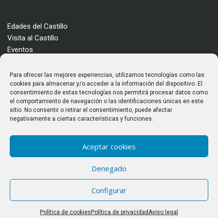
Edades del Castillo
Visita al Castillo
Eventos
Actualidad
Enclave
Para ofrecer las mejores experiencias, utilizamos tecnologías como las
Más información
cookies para almacenar y/o acceder a la información del dispositivo. El
consentimiento de estas tecnologías nos permitirá procesar datos como
Consultas
el comportamiento de navegación o las identificaciones únicas en este
Horarios y tarifas
sitio. No consentir o retirar el consentimiento, puede afectar
negativamente a ciertas características y funciones.
Aceptar cookies
Denegado
© Castillo de los Templarios. Todos los derechos reservados
Configurar
Política de Privacidad
|
Aviso legal
|
Política de Cookies
|
Desarrollo Web
Miratel
Política de cookies
Política de privacidad
Aviso legal