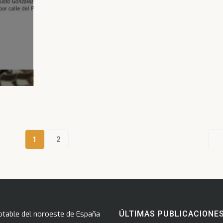
1
2
otable del noroeste de España
ÚLTIMAS PUBLICACIONE