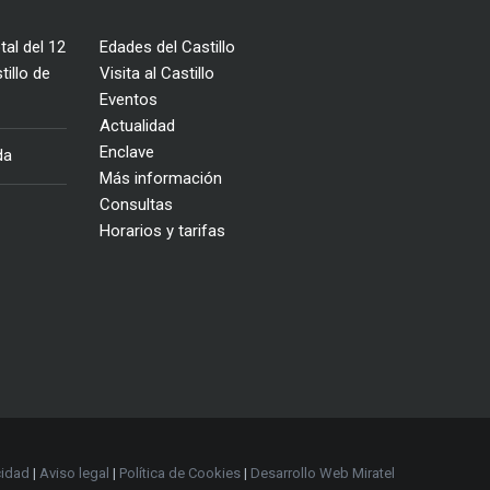
tal del 12
Edades del Castillo
illo de
Visita al Castillo
Eventos
Actualidad
Enclave
da
Más información
Consultas
Horarios y tarifas
cidad
|
Aviso legal
|
Política de Cookies
|
Desarrollo Web Miratel