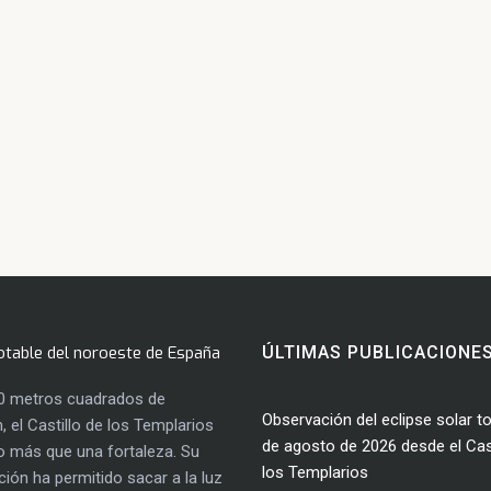
otable del noroeste de España
ÚLTIMAS PUBLICACIONE
0 metros cuadrados de
Observación del eclipse solar to
, el Castillo de los Templarios
de agosto de 2026 desde el Cast
 más que una fortaleza. Su
los Templarios
ación ha permitido sacar a la luz