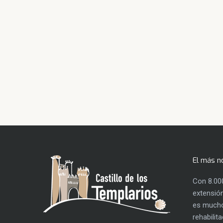
El más n
Con 8.00
extensión
es mucho
rehabilit