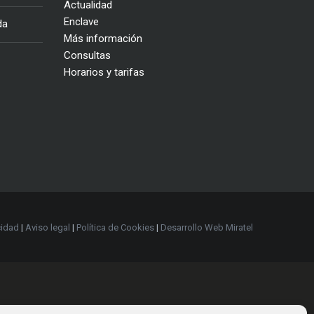
Actualidad
Enclave
da
Más información
Consultas
Horarios y tarifas
cidad
|
Aviso legal
|
Política de Cookies
|
Desarrollo Web Miratel