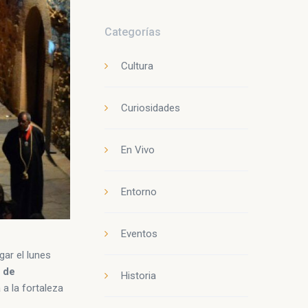
Categorías
Cultura
Curiosidades
En Vivo
Entorno
Eventos
gar el lunes
o de
Historia
 a la fortaleza