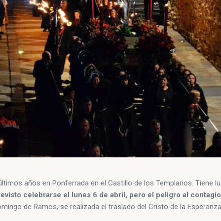
ltimos años en Ponferrada en el Castillo de los Templarios. Tiene lu
visto celebrarse el lunes 6 de abril, pero el peligro al contagi
omingo de Ramos, se realizada el traslado del Cristo de la Esperanza