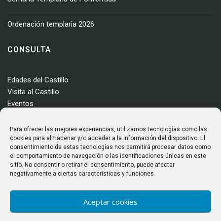
Ordenación templaria 2026
CONSULTA
Edades del Castillo
Visita al Castillo
Eventos
Actualidad
Enclave
Para ofrecer las mejores experiencias, utilizamos tecnologías como las
Más información
cookies para almacenar y/o acceder a la información del dispositivo. El
consentimiento de estas tecnologías nos permitirá procesar datos como
Consultas
el comportamiento de navegación o las identificaciones únicas en este
Horarios y tarifas
sitio. No consentir o retirar el consentimiento, puede afectar
negativamente a ciertas características y funciones.
Aceptar cookies