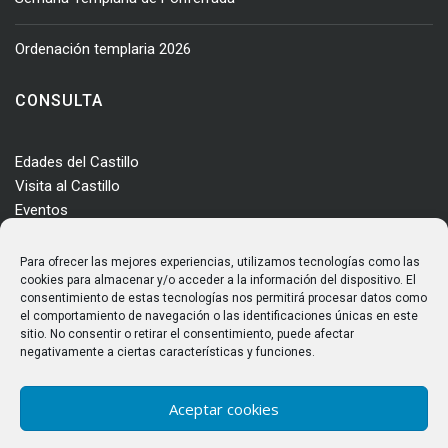
Ordenación templaria 2026
CONSULTA
Edades del Castillo
Visita al Castillo
Eventos
Actualidad
Enclave
Para ofrecer las mejores experiencias, utilizamos tecnologías como las
Más información
cookies para almacenar y/o acceder a la información del dispositivo. El
consentimiento de estas tecnologías nos permitirá procesar datos como
Consultas
el comportamiento de navegación o las identificaciones únicas en este
Horarios y tarifas
sitio. No consentir o retirar el consentimiento, puede afectar
negativamente a ciertas características y funciones.
Aceptar cookies