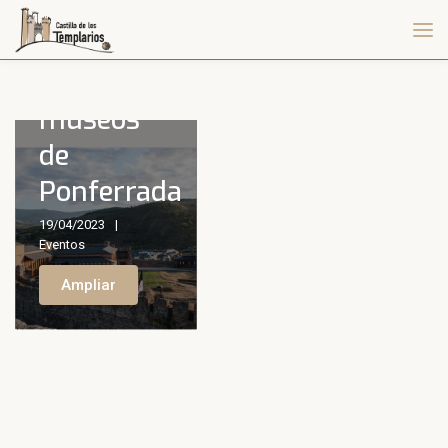
actividades
en el
Castillo y
museos
de
Ponferrada
19/04/2023
Eventos
Ampliar