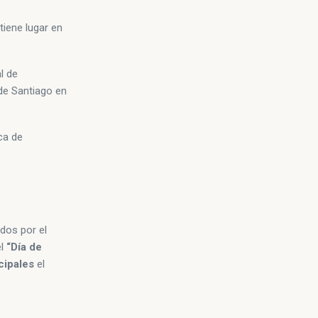
tiene lugar en
l de
de Santiago en
ca de
dos por el
el
“Día de
cipales
el