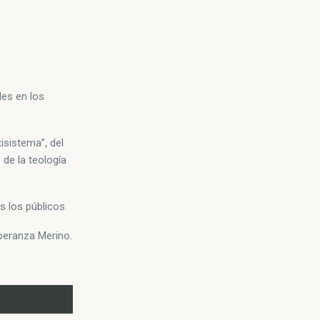
des en los
tisistema”, del
 de la teología
s los públicos.
peranza Merino.