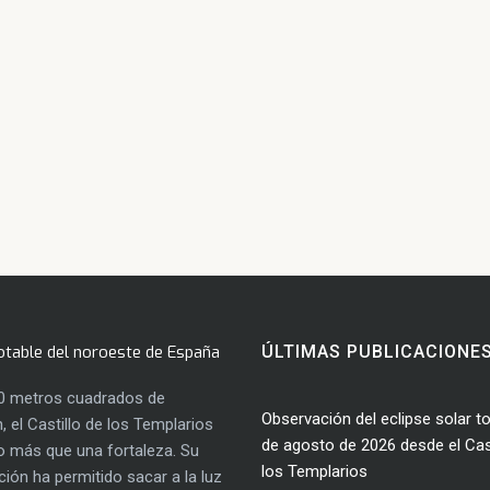
otable del noroeste de España
ÚLTIMAS PUBLICACIONE
0 metros cuadrados de
Observación del eclipse solar to
, el Castillo de los Templarios
de agosto de 2026 desde el Cast
 más que una fortaleza. Su
los Templarios
ación ha permitido sacar a la luz