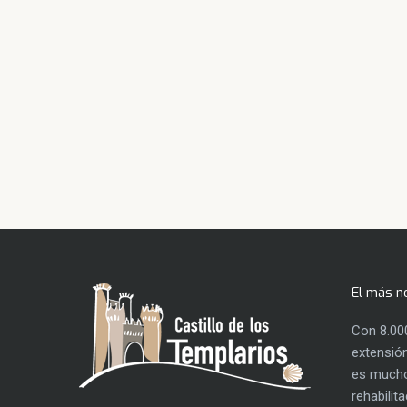
El más n
Con 8.00
extensión
es mucho
rehabilit