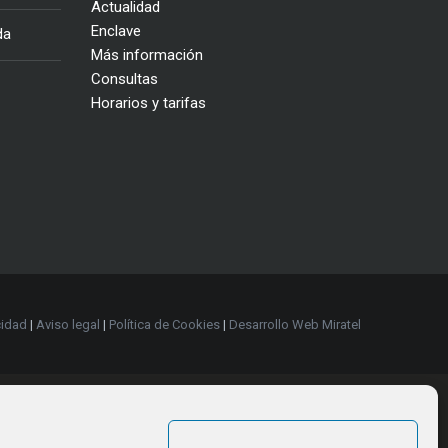
Actualidad
Enclave
da
Más información
Consultas
Horarios y tarifas
cidad
|
Aviso legal
|
Política de Cookies
|
Desarrollo Web Miratel