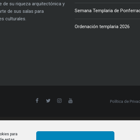
e de su riqueza arquitectónica y
Semana Templaria de Ponferra
parte de sus salas para
es culturales.
Ordenación templaria 2026
Política de Priva
okies para
 de estas