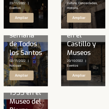
afluencia
23/11/2022
Cultura
,
Curiosidades
,
de visitas
Actividades
Eventos
Historia
en el fin
en
Ampliar
Ampliar
de
octubre
semana
en el
de Todos
Castillo y
los Santos
Museos
Nueva
02/11/2022
20/10/2022
interpretación
Noticias
Eventos
de Miss
Ampliar
Ampliar
Ponferrada
1933 en el
Museo del