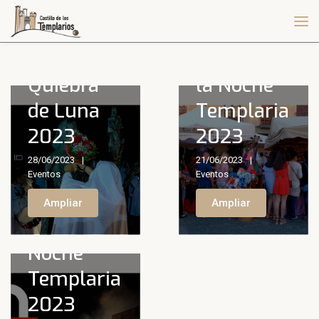
Actividades
en torno a
Quiebra
la Noche
de Luna
Templaria
2023
2023
28/06/2023
21/06/2023
Eventos
Eventos
Ampliar
Ampliar
Noche
Templaria
2023