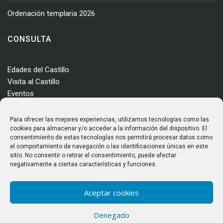
Ordenación templaria 2026
CONSULTA
Edades del Castillo
Visita al Castillo
Eventos
Actualidad
Enclave
Para ofrecer las mejores experiencias, utilizamos tecnologías como las
Más información
cookies para almacenar y/o acceder a la información del dispositivo. El
consentimiento de estas tecnologías nos permitirá procesar datos como
Consultas
el comportamiento de navegación o las identificaciones únicas en este
Horarios y tarifas
sitio. No consentir o retirar el consentimiento, puede afectar
negativamente a ciertas características y funciones.
Aceptar cookies
Denegado
© Castillo de los Templarios. Todos los derechos reservados