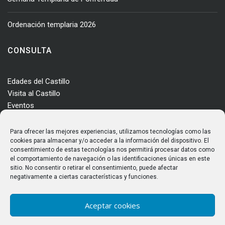
Ordenación templaria 2026
CONSULTA
Edades del Castillo
Visita al Castillo
Eventos
Actualidad
Enclave
Para ofrecer las mejores experiencias, utilizamos tecnologías como las
Más información
cookies para almacenar y/o acceder a la información del dispositivo. El
consentimiento de estas tecnologías nos permitirá procesar datos como
Consultas
el comportamiento de navegación o las identificaciones únicas en este
Horarios y tarifas
sitio. No consentir o retirar el consentimiento, puede afectar
negativamente a ciertas características y funciones.
Aceptar cookies