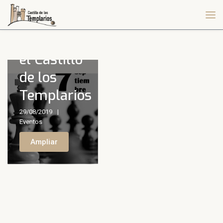
Torneo de
ajedrez en
el Castillo
de los
Templarios
29/08/2019
Eventos
Ampliar