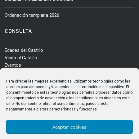
Ordenación templaria 2026
CONSULTA
Edades del Castillo
Visita al Castillo
Eventos
Actualidad
Enclave
Para ofrecer las mejores experiencias, utilizamos tecnologías como las
Más información
cookies para almacenar y/o acceder a la información del dispositivo. El
consentimiento de estas tecnologías nos permitirá procesar datos como
Consultas
el comportamiento de navegación o las identificaciones únicas en este
Horarios y tarifas
sitio. No consentir o retirar el consentimiento, puede afectar
negativamente a ciertas características y funciones.
Aceptar cookies