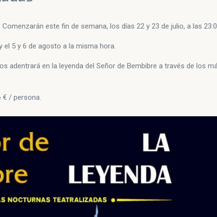
. Comenzarán este fin de semana, los días 22 y 23 de julio, a las 23:
 y el 5 y 6 de agosto a la misma hora.
nos adentrará en la leyenda del Señor de Bembibre a través de los 
 € / persona.