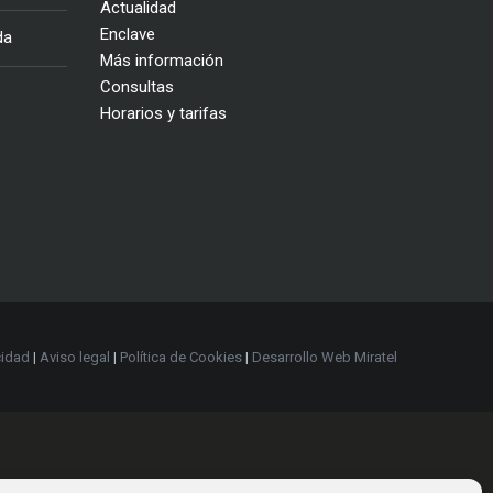
Actualidad
Enclave
da
Más información
Consultas
Horarios y tarifas
cidad
|
Aviso legal
|
Política de Cookies
|
Desarrollo Web Miratel