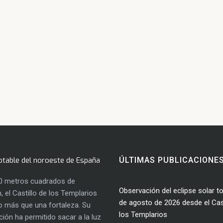
otable del noroeste de España
ÚLTIMAS PUBLICACIONE
0 metros cuadrados de
Observación del eclipse solar to
, el Castillo de los Templarios
de agosto de 2026 desde el Cast
 más que una fortaleza. Su
los Templarios
ación ha permitido sacar a la luz