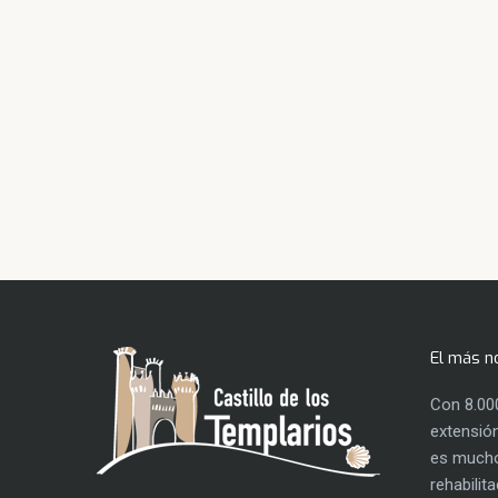
El más n
Con 8.00
extensión
es mucho
rehabilit