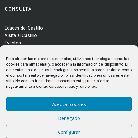
CONSULTA
Edades del Castillo
Visita al Castillo
Eventos
Actualidad
Enclave
Para ofrecer las mejores experiencias, utilizamos tecnologías como las
Más información
cookies para almacenar y/o acceder a la información del dispositivo. El
consentimiento de estas tecnologías nos permitirá procesar datos como
Consultas
el comportamiento de navegación o las identificaciones únicas en este
Horarios y tarifas
sitio. No consentir o retirar el consentimiento, puede afectar
negativamente a ciertas características y funciones.
Aceptar cookies
Denegado
© Castillo de los Templarios. Todos los derechos reservados
Configurar