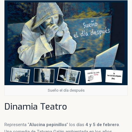
Sueño el día después
Dinamia Teatro
Representa “
Alucina pepinillos
” los días
4 y 5 de febrero
.
Una comedia de Tatyana Galán ambientada en los años