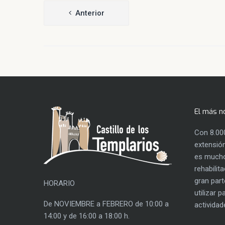
Navegación
Anterior
de
entradas
El más n
Con 8.00
extensión
es mucho
rehabilit
gran part
HORARIO
utilizar 
De NOVIEMBRE a FEBRERO de 10:00 a
actividad
14:00 y de 16:00 a 18:00 h.