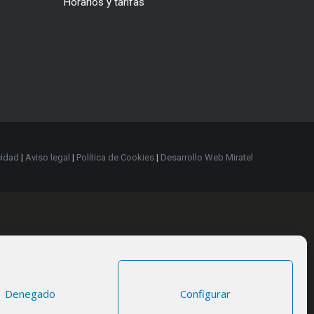
Horarios y tarifas
cidad
|
Aviso legal
|
Política de Cookies
|
Desarrollo Web Miratel
Denegado
Configurar