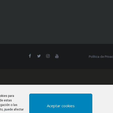
Política de Priva
okies para
 de estas
Aceptar cookies
gación o las
nto, puede afectar