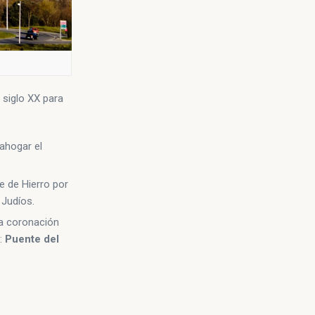
 siglo XX para
sahogar el
 de Hierro por
 Judíos.
la coronación
a:
Puente del