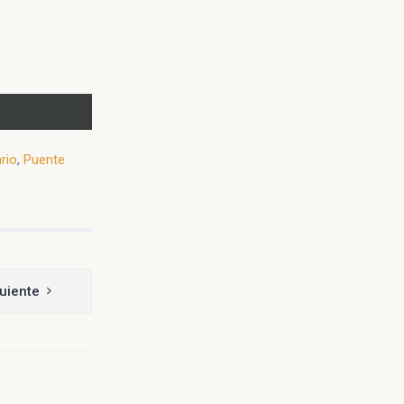
rio
,
Puente
uiente