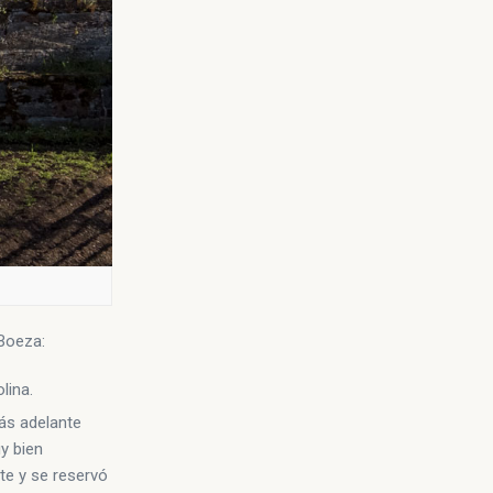
 Boeza:
lina.
ás adelante
y bien
te y se reservó