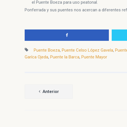
el Puente Boeza para uso peatonal.
Ponferrada y sus puentes nos acercan a diferentes refe
Puente Boeza
,
Puente Celso López Gavela
,
Puent
Garíca Ojeda
,
Puente la Barca
,
Puente Mayor
Navegación
Anterior
de
entradas