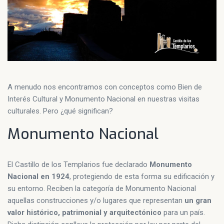
A menudo nos encontramos con conceptos como Bien de
Interés Cultural y Monumento Nacional en nuestras visitas
culturales. Pero ¿qué significan?
Monumento Nacional
El Castillo de los Templarios fue declarado
Monumento
Nacional en 1924
, protegiendo de esta forma su edificación y
su entorno. Reciben la categoría de Monumento Nacional
aquellas construcciones y/o lugares que representan
un gran
valor histórico, patrimonial y arquitectónico
para un país.