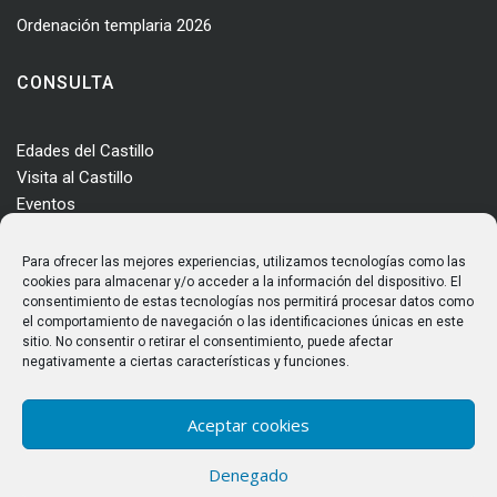
Ordenación templaria 2026
CONSULTA
Edades del Castillo
Visita al Castillo
Eventos
Actualidad
Enclave
Para ofrecer las mejores experiencias, utilizamos tecnologías como las
Más información
cookies para almacenar y/o acceder a la información del dispositivo. El
consentimiento de estas tecnologías nos permitirá procesar datos como
Consultas
el comportamiento de navegación o las identificaciones únicas en este
Horarios y tarifas
sitio. No consentir o retirar el consentimiento, puede afectar
negativamente a ciertas características y funciones.
Aceptar cookies
Denegado
© Castillo de los Templarios. Todos los derechos reservados