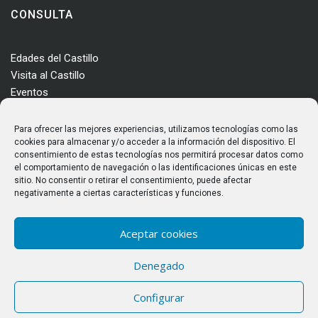
CONSULTA
Edades del Castillo
Visita al Castillo
Eventos
Actualidad
Enclave
Para ofrecer las mejores experiencias, utilizamos tecnologías como las
Más información
cookies para almacenar y/o acceder a la información del dispositivo. El
consentimiento de estas tecnologías nos permitirá procesar datos como
Consultas
el comportamiento de navegación o las identificaciones únicas en este
Horarios y tarifas
sitio. No consentir o retirar el consentimiento, puede afectar
negativamente a ciertas características y funciones.
Aceptar cookies
Denegado
© Castillo de los Templarios. Todos los derechos reservados
Configurar